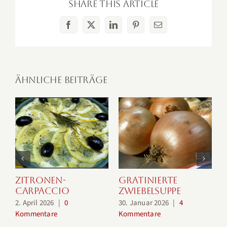
Share This Article
Facebook
X
LinkedIn
Pinterest
E-
Mail
Ähnliche Beiträge
Zitronen-
Gratinierte
Carpaccio
Zwiebelsuppe
2. April 2026
|
0
30. Januar 2026
|
4
2
Kommentare
Kommentare
K