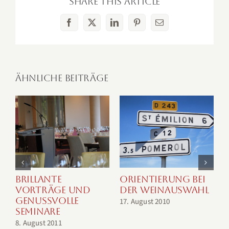
Share This Article
Facebook
X
LinkedIn
Pinterest
E-
Mail
Ähnliche Beiträge
BRILLANTE
ORIENTIERUNG BEI
VORTRÄGE UND
DER WEINAUSWAHL
GENUSSVOLLE
17. August 2010
1
SEMINARE
8. August 2011