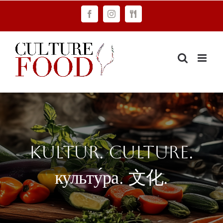
Zum
Facebook
Instagram
FAWC
Inhalt
Consulting
springen
KULTUR. CULTURE.
культу́ра. 文化.