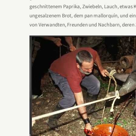
geschnittenem Paprika, Zwiebeln, Lauch, etwas 
ungesalzenem Brot, dem pan mallorquín, und ein
von Verwandten, Freunden und Nachbarn, deren Z