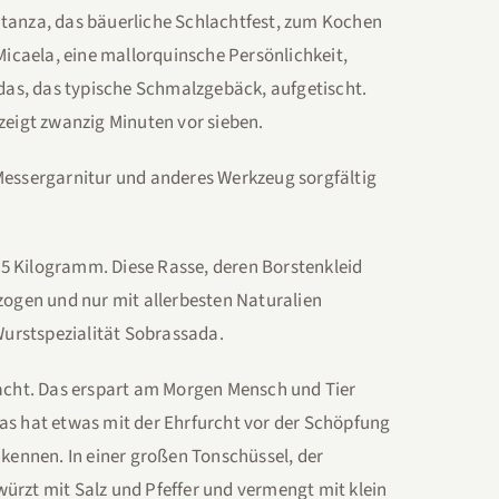
atanza, das bäuerliche Schlachtfest, zum Kochen
Micaela, eine mallorquinsche Persönlichkeit,
adas, das typische Schmalzgebäck, aufgetischt.
eigt zwanzig Minuten vor sieben.
 Messergarnitur und anderes Werkzeug sorgfältig
5 Kilogramm. Diese Rasse, deren Borstenkleid
zogen und nur mit allerbesten Naturalien
Wurstspezialität Sobrassada.
acht. Das erspart am Morgen Mensch und Tier
as hat etwas mit der Ehrfurcht vor der Schöpfung
 kennen. In einer großen Tonschüssel, der
ürzt mit Salz und Pfeffer und vermengt mit klein