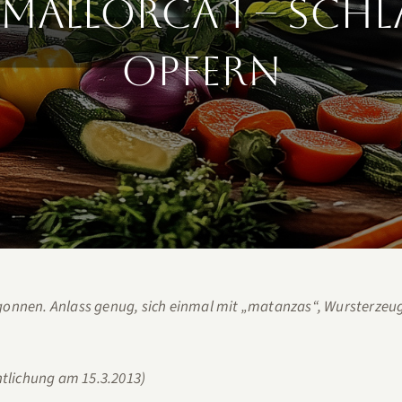
Mallorca 1 – Sch
opfern
onnen. Anlass genug, sich einmal mit „matanzas“, Wursterzeug
ntlichung am 15.3.2013)