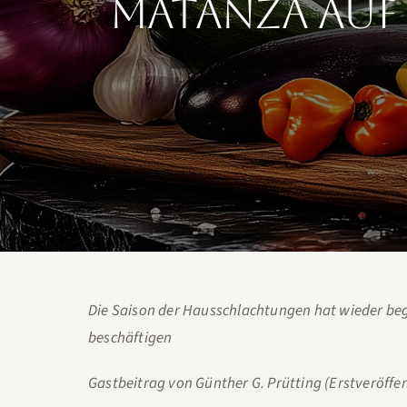
Matanza auf 
Die Saison der Hausschlachtungen hat wieder beg
beschäftigen
Gastbeitrag von Günther G. Prütting (Erstveröffe