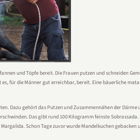
annen und Töpfe bereit. Die Frauen putzen und schneiden Gemüs
 es, für die Männer gut erreichbar, bereit. Eine bäuerliche mat
ichten. Dazu gehört das Putzen und Zusammennähen der Därme u
chwinden. Das gibt rund 100 Kilogramm feinste Sobrassada. Und
n Margalida. Schon Tage zuvor wurde Mandelkuchen gebacken un