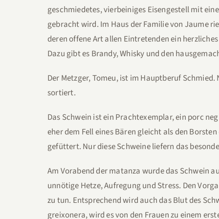
geschmiedetes, vierbeiniges Eisengestell mit ei
gebracht wird. Im Haus der Familie von Jaume rie
deren offene Art allen Eintretenden ein herzlich
Dazu gibt es Brandy, Whisky und den hausgemach
Der Metzger, Tomeu, ist im Hauptberuf Schmied. 
sortiert.
Das Schwein ist ein Prachtexemplar, ein porc ne
eher dem Fell eines Bären gleicht als den Borste
gefüttert. Nur diese Schweine liefern das besond
Am Vorabend der matanza wurde das Schwein aus 
unnötige Hetze, Aufregung und Stress. Den Vorga
zu tun. Entsprechend wird auch das Blut des Schw
greixonera, wird es von den Frauen zu einem erst