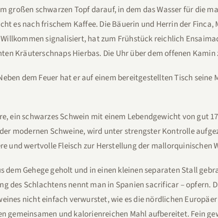
nem großen schwarzen Topf darauf, in dem das Wasser für die m
cht es nach frischem Kaffee. Die Bäuerin und Herrin der Finca, 
es Willkommen signalisiert, hat zum Frühstück reichlich Ensaim
ten Kräuterschnaps Hierbas. Die Uhr über dem offenen Kamin z
Neben dem Feuer hat er auf einem bereitgestellten Tisch seine
gre, ein schwarzes Schwein mit einem Lebendgewicht von gut 17
n der modernen Schweine, wird unter strengster Kontrolle aufge
ere und wertvolle Fleisch zur Herstellung der mallorquinischen 
dem Gehege geholt und in einen kleinen separaten Stall gebr
ng des Schlachtens nennt man in Spanien sacrificar – opfern. D
eines nicht einfach verwurstet, wie es die nördlichen Europäer
en gemeinsamen und kalorienreichen Mahl aufbereitet. Fein gew