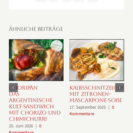
Mail
Ähnliche Beiträge
Choripán
Kalbsschnitzelchen
Das
mit Zitronen-
argentinische
Mascarpone-Soße
P
Kult-Sandwich
17. September 2025
|
0
3
mit Chorizo und
Kommentare
K
Chimichurri
25. Juni 2026
|
0
Kommentare