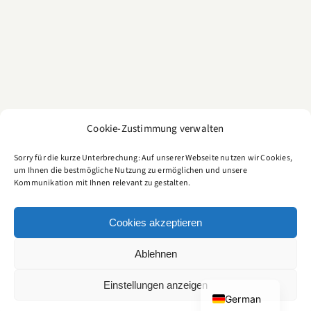
Cookie-Zustimmung verwalten
Sorry für die kurze Unterbrechung: Auf unserer Webseite nutzen wir Cookies,
um Ihnen die bestmögliche Nutzung zu ermöglichen und unsere
Kommunikation mit Ihnen relevant zu gestalten.
CULTURE FOOD BLOG
Cookies akzeptieren
Ein kulinarisches Tagebuch für Genießer
Ablehnen
IMPRESSUM
|
DATENSCHUTZ
|
COOKIES
© Copyright 2006
-
2026 | CULTURE FOODBLOG by Cyriacus Schultze | All Rights
English
Einstellungen anzeigen
Reserved
German