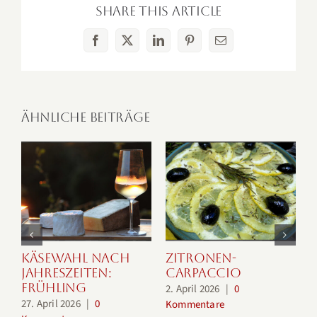
Share This Article
Facebook
X
LinkedIn
Pinterest
E-
Mail
Ähnliche Beiträge
Käsewahl nach
Zitronen-
Jahreszeiten:
Carpaccio
Frühling
2. April 2026
|
0
27. April 2026
|
0
1
Kommentare