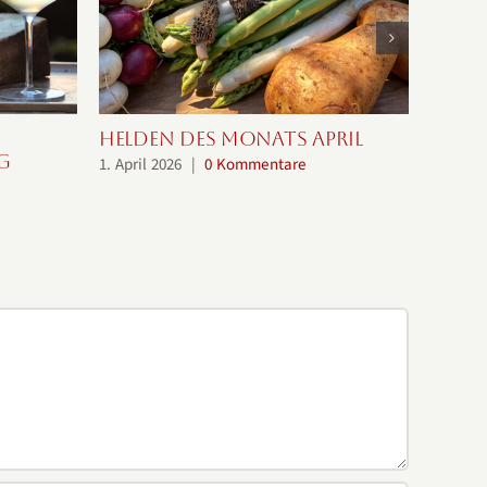
Helden des Monats April
Held
g
1. April 2026
|
0 Kommentare
1. März 