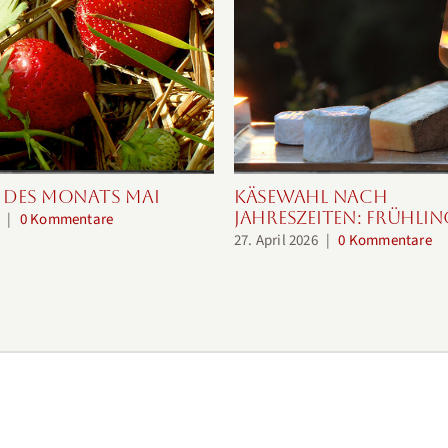
 des Monats Mai
Käsewahl nach
Jahreszeiten: Frühlin
|
0 Kommentare
27. April 2026
|
0 Kommentare