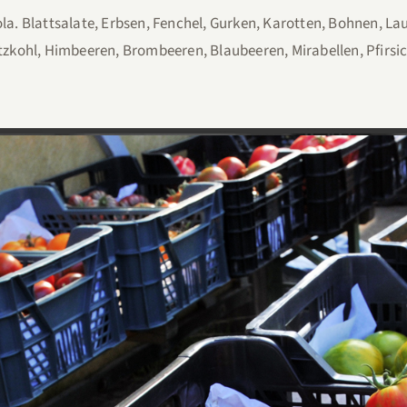
la. Blattsalate, Erbsen, Fenchel, Gurken, Karotten, Bohnen, Lau
tzkohl, Himbeeren, Brombeeren, Blaubeeren, Mirabellen, Pfirsi