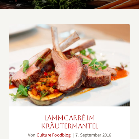
Lammcarré im Kräutermantel
Lammcarré im
Kräutermantel
Von
Culture Foodblog
|
7. September 2016