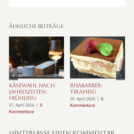
Mail
Ähnliche Beiträge
Käsewahl nach
Rhabarber-
Jahreszeiten:
Tiramisù
Frühling
20. April 2026
|
0
2
27. April 2026
|
0
Kommentare
K
Kommentare
Hinterlasse einen Kommentar