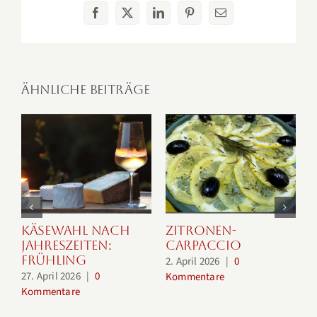
Facebook
X
LinkedIn
Pinterest
E-
Mail
Ähnliche Beiträge
Käsewahl nach
Zitronen-
Jahreszeiten:
Carpaccio
2
Frühling
2. April 2026
|
0
K
27. April 2026
|
0
Kommentare
Kommentare