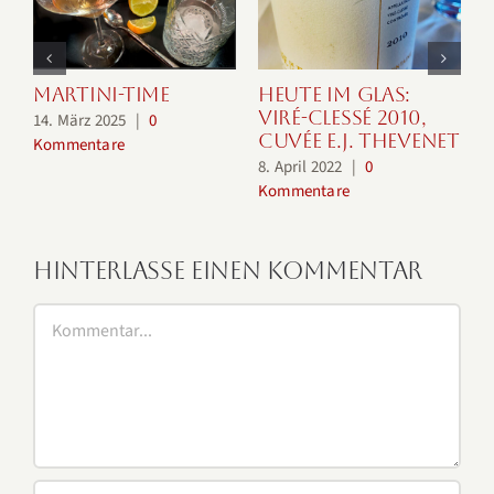
Martini-Time
Heute im Glas:
H
Viré-Clessé 2010,
S
14. März 2025
|
0
Cuvée E.J. Thevenet
F
Kommentare
8. April 2022
|
0
2
Kommentare
K
Hinterlasse einen Kommentar
Kommentar