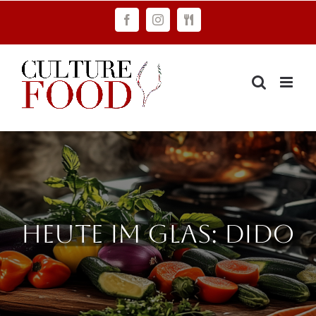
Zum
Facebook
Instagram
FAWC
Inhalt
Consulting
springen
Heute im Glas: Dido