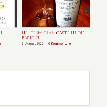
i –
Heute im Glas: Castellu die
Heute
Baricci
27. Apri
e
1. August 2020
|
0 Kommentare