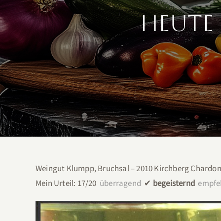
Heute 
Weingut Klumpp, Bruchsal – 2010 Kirchberg Chardo
Mein Urteil: 17/20
überragend
✔︎
begeisternd
empfe