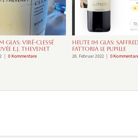
m Glas: Viré-Clessé
Heute im Glas: Saffred
uvée E.J. Thevenet
Fattoria le Pupille
2
|
0 Kommentare
28. Februar 2022
|
0 Kommentar