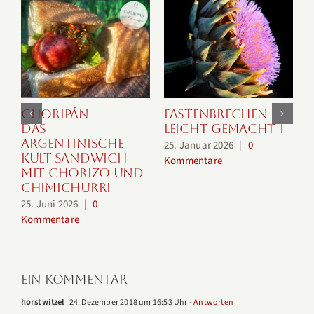
Choripán
Fastenbrechen
Das
leicht gemacht 1
3
argentinische
25. Januar 2026
|
0
K
Kult-Sandwich
Kommentare
mit Chorizo und
Chimichurri
25. Juni 2026
|
0
Kommentare
Ein Kommentar
horst witzel
24. Dezember 2018 um 16:53 Uhr
- Antworten