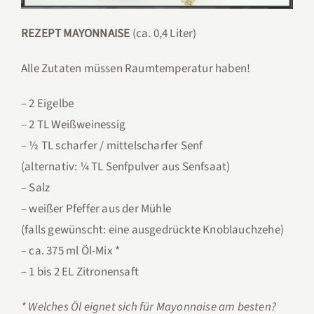
REZEPT MAYONNAISE
(ca. 0,4 Liter)
Alle Zutaten müssen Raumtemperatur haben!
– 2 Eigelbe
– 2 TL Weißweinessig
– ½ TL scharfer / mittelscharfer Senf
(alternativ: ¼ TL Senfpulver aus Senfsaat)
– Salz
– weißer Pfeffer aus der Mühle
(falls gewünscht: eine ausgedrückte Knoblauchzehe)
– ca. 375 ml Öl-Mix *
– 1 bis 2 EL Zitronensaft
* Welches Öl eignet sich für Mayonnaise am besten?