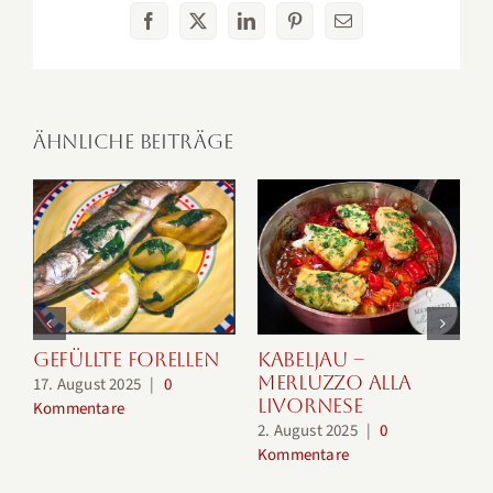
Facebook
X
LinkedIn
Pinterest
E-
Mail
Ähnliche Beiträge
Gefüllte Forellen
Kabeljau –
Merluzzo alla
17. August 2025
|
0
Livornese
3
Kommentare
2. August 2025
|
0
K
Kommentare