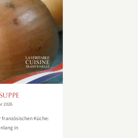
uppe
lsuppe
ar 2026
er französischen Küche:
nlang in