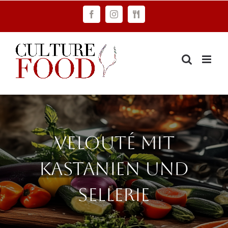
Zum
Facebook
Instagram
FAWC
Inhalt
Consulting
springen
Velouté mit
Kastanien und
Sellerie