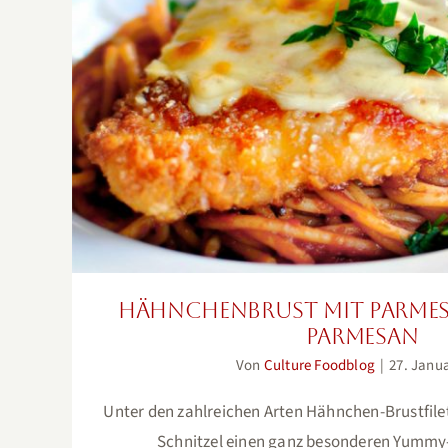
Hähnchenbrust mit Parmesa
Parmesan
Hähnchenbrust mit Parmes
Parmesan
Von
Culture Foodblog
|
27. Janu
Unter den zahlreichen Arten Hähnchen-Brustfilet
Schnitzel einen ganz besonderen Yummy-