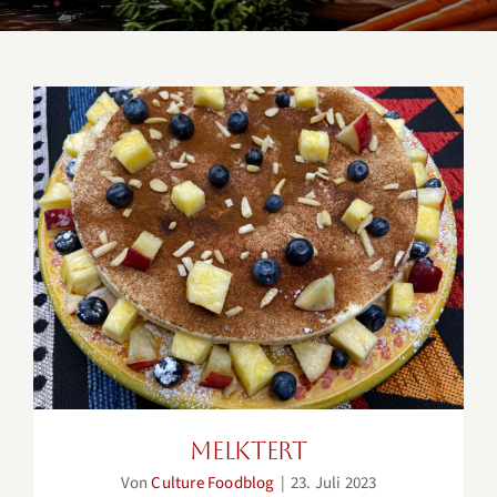
Melktert
Melktert
Von
Culture Foodblog
|
23. Juli 2023