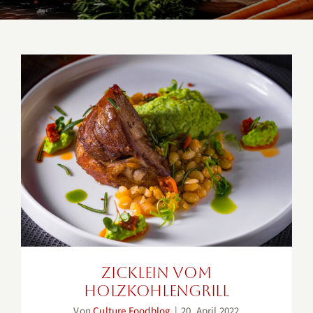
Zicklein vom Holzkohlengrill
Zicklein vom
Holzkohlengrill
Von
Culture Foodblog
|
20. April 2022