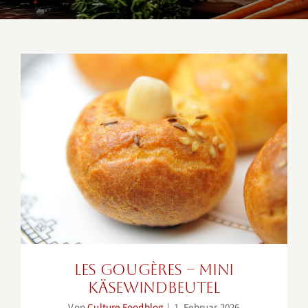
Les Gougères – Mini
Käsewindbeutel
Les Gougères – Mini
Käsewindbeutel
Von
Culture Foodblog
|
1. Februar 2026