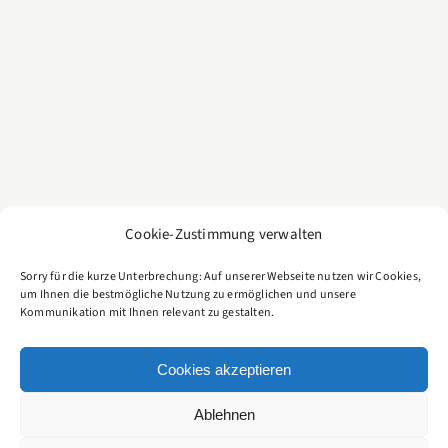
Cookie-Zustimmung verwalten
Sorry für die kurze Unterbrechung: Auf unserer Webseite nutzen wir Cookies,
um Ihnen die bestmögliche Nutzung zu ermöglichen und unsere
Kommunikation mit Ihnen relevant zu gestalten.
CULTURE FOOD BLOG
Cookies akzeptieren
Ein kulinarisches Tagebuch für Genießer
Ablehnen
IMPRESSUM
|
DATENSCHUTZ
|
COOKIES
© Copyright 2006
-
2026 | CULTURE FOODBLOG by Cyriacus Schultze | All Rights
English