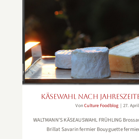
Käsewahl nach Jahreszeiten
Käsewahl nach Jahreszeit
Von
Culture Foodblog
|
27. Apri
WALTMANN'S KÄSEAUSWAHL FRÜHLING Brossau
Brillat Savarin fermier Bouyguette fermie