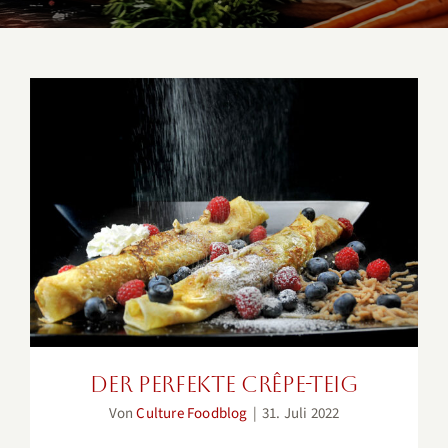
Der perfekte Crêpe-Teig
Der perfekte Crêpe-Teig
Von
Culture Foodblog
|
31. Juli 2022