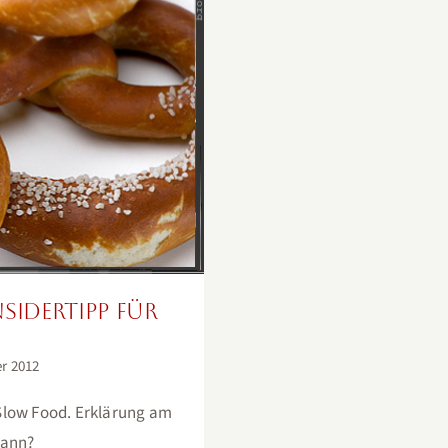
idertipp für
nsidertipp für
er 2012
Slow Food. Erklärung am
dann?