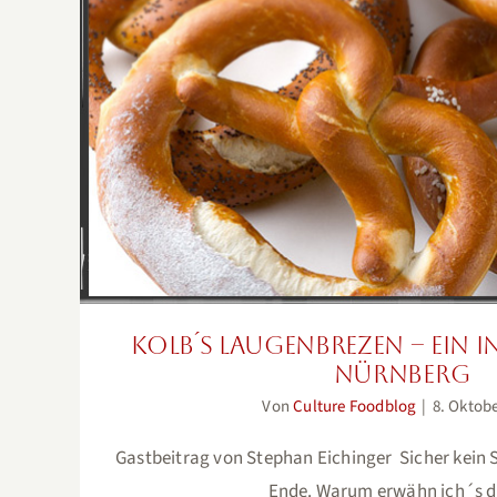
Kolb´s Laugenbrezen – Ein Ins
Nürnberg
Kolb´s Laugenbrezen – Ein I
Nürnberg
Von
Culture Foodblog
|
8. Oktob
Gastbeitrag von Stephan Eichinger Sicher kein 
Ende. Warum erwähn ich´s 