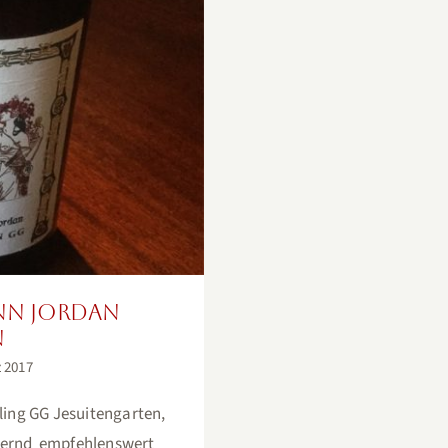
n Jesuitengarten
ann Jordan
n
z 2017
ling GG Jesuitengarten,
sternd empfehlenswert