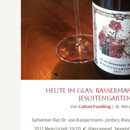
Heute im Glas: Bassermann Jorda
Heute im Glas: Basserm
Jesuitengarte
Von
Culture Foodblog
|
16. Mär
Geheimer Rat Dr. von Bassermann-Jordan, Ries
2011 Mein Urteil: 19/20 ✔︎ überragend begei