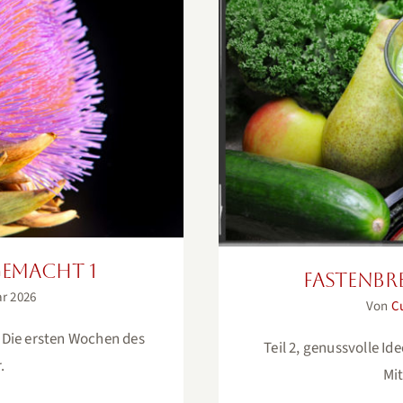
emacht 1
Fastenb
gemacht 1
Fastenbr
ar 2026
Von
C
e Die ersten Wochen des
Teil 2, genussvolle I
.
Mit