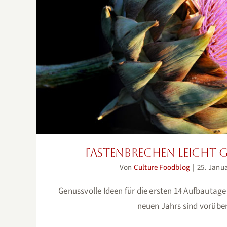
Fastenbrechen leicht g
Fastenbrechen leicht 
Von
Culture Foodblog
|
25. Janu
Genussvolle Ideen für die ersten 14 Aufbautag
neuen Jahrs sind vorüber