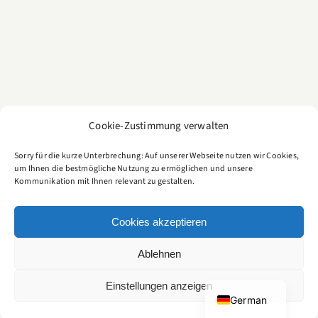
Cookie-Zustimmung verwalten
Sorry für die kurze Unterbrechung: Auf unserer Webseite nutzen wir Cookies,
um Ihnen die bestmögliche Nutzung zu ermöglichen und unsere
Kommunikation mit Ihnen relevant zu gestalten.
CULTURE FOOD BLOG
Cookies akzeptieren
Ein kulinarisches Tagebuch für Genießer
Ablehnen
IMPRESSUM
|
DATENSCHUTZ
|
COOKIES
© Copyright 2006
-
2026 | CULTURE FOODBLOG by Cyriacus Schultze | All Rights
English
Einstellungen anzeigen
Reserved
German