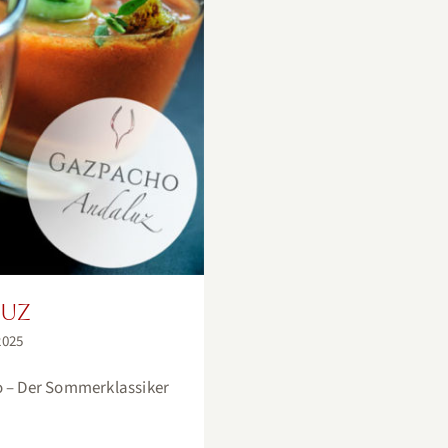
z
luz
2025
o – Der Sommerklassiker