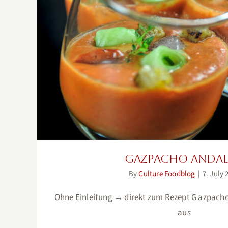
Gazpacho Andalu
Gazpacho Anda
By
Culture Foodblog
|
7. July 
Ohne Einleitung → direkt zum Rezept G azpach
aus